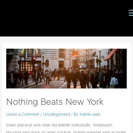
Nothing Beats New York
Leave a Comment
/
Uncategorised
/ By
Admin-web
Etiam placerat velit vitae dui blandit sollicitudin. Vestibulum
tincidunt sed dolor sit amet volutpat. Nullam egestas sem at mollis